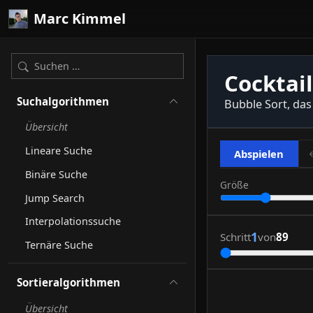
Zum Inhalt springen
Marc Kimmel
Cocktail
Suchalgorithmen
Bubble Sort, das
Übersicht
Lineare Suche
Abspielen
Binäre Suche
Größe
Jump Search
Interpolationssuche
1
Schritt
von
89
Ternäre Suche
Sortieralgorithmen
Übersicht