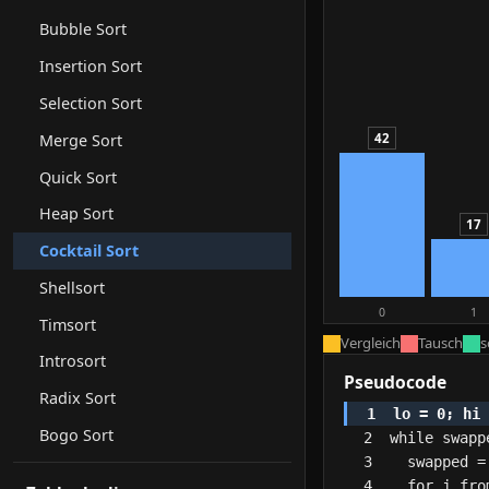
Bubble Sort
Insertion Sort
Selection Sort
Merge Sort
42
Quick Sort
Heap Sort
17
Cocktail Sort
Shellsort
0
1
Timsort
Vergleich
Tausch
s
Introsort
Pseudocode
Radix Sort
Bogo Sort