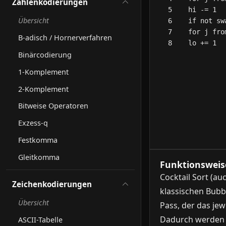
Zahlenkodierungen
Übersicht
B-adisch / Hornerverfahren
Binärcodierung
1-Komplement
2-Komplement
Bitweise Operatoren
Exzess-q
Festkomma
Gleitkomma
Funktionsweise
Cocktail Sort (au
Zeichenkodierungen
klassischen Bubbl
Übersicht
Pass, der das jew
Dadurch werden d
ASCII-Tabelle