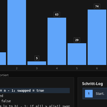
74
63
29
5
2
3
4
5
6
ortiert
Schritt-Log
Start.
1