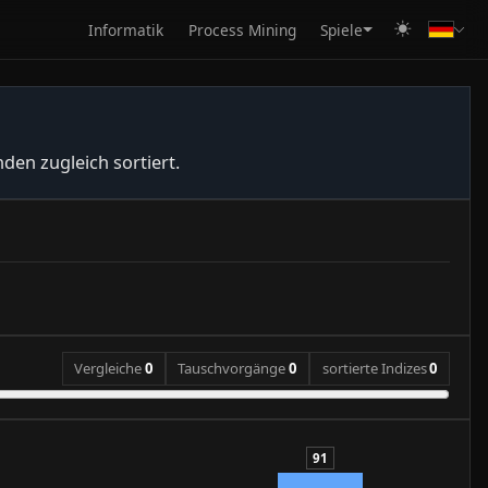
Informatik
Process Mining
Spiele
den zugleich sortiert.
Vergleiche
0
Tauschvorgänge
0
sortierte Indizes
0
91