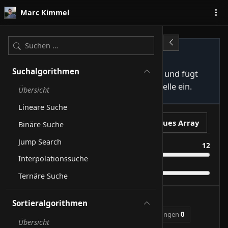
Zum Inhalt springen
Marc Kimmel
Insertion Sort
Suchalgorithmen
Baut links eine sortierte Teilfolge auf und fügt
jedes neue Element an die richtige Stelle ein.
Übersicht
Lineare Suche
Abspielen
Neues Array
Binäre Suche
Jump Search
Größe
12
Interpolationssuche
Geschwindigkeit
Ternäre Suche
1
Schritt
von
148
Sortieralgorithmen
Vergleiche
0
Verschiebungen
0
Einsetzungen
0
Übersicht