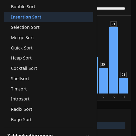
sortierte Indizes
1
Bubble Sort
Insertion Sort
91
88
Selection Sort
74
Merge Sort
63
Quick Sort
50
Heap Sort
42
35
Cocktail Sort
29
21
17
Shellsort
12
5
Timsort
0
1
2
3
4
5
6
7
8
9
10
11
Introsort
aktiv
Vergleich
Tausch
sortiert
Radix Sort
Pseudocode
Bogo Sort
Zahlenkodierungen