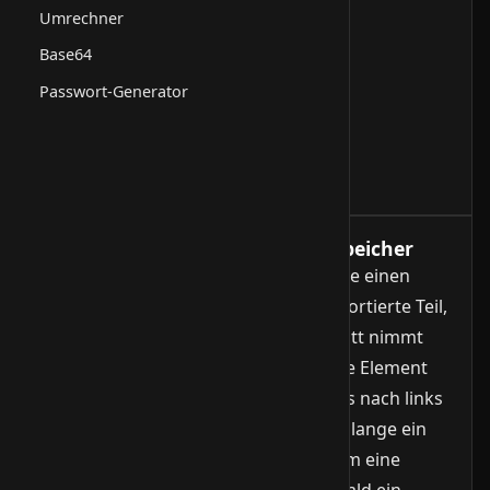
Umrechner
Base64
Passwort-Generator
Funktionsweise, Laufzeit und Speicher
Insertion Sort behandelt das Array wie einen
Stapel Karten: links liegt der bereits sortierte Teil,
rechts der unsortierte. In jedem Schritt nimmt
der Algorithmus das erste unsortierte Element
(den Key) und vergleicht es von rechts nach links
mit allen Werten im sortierten Teil. Solange ein
Wert größer als der Key ist, wird er um eine
Position nach rechts geschoben. Sobald ein