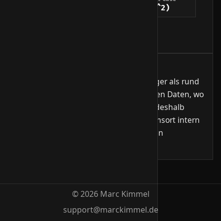
O(n)
O(n^2)
O(n^2)
Zusatz-Speicher
O(1)
Wann verwenden?
Sehr stark bei kleinen Arrays mit weniger als rund
20 Elementen und bei nahezu sortierten Daten, wo
die Laufzeit auf linear absinkt. Genau deshalb
wechseln viele Hybrid-Sortierer wie Timsort intern
auf Insertion Sort, sobald die rekursiven
Teilbereiche klein genug sind.
© 2026 Marc Kimmel
support@marckimmel.de