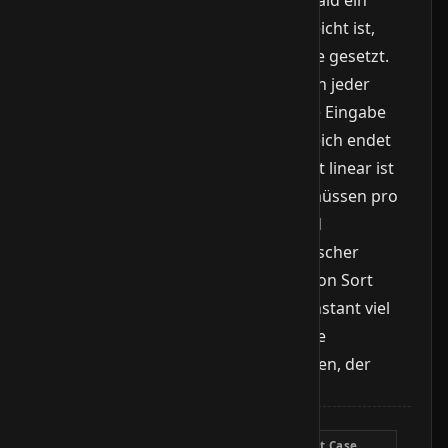
kleinerer Wert (oder der Anfang) erreicht ist,
wird der Key in die entstandene Lücke gesetzt.
Der sortierte Präfix wächst dadurch in jeder
Iteration um eins. Im Best Case ist die Eingabe
bereits sortiert und der innere Vergleich endet
sofort, weshalb die Best-Case-Laufzeit linear ist
(O(n)). Im Mittel und im Worst Case müssen pro
Element bis zu i Werte verglichen und
verschoben werden, was zu quadratischer
Gesamtlaufzeit führt (O(n^2)). Insertion Sort
arbeitet in-place und braucht nur konstant viel
Zusatzspeicher (O(1)). Die Reihenfolge
gleichwertiger Elemente bleibt erhalten, der
Algorithmus ist also stabil.
Komplexität
Best Case
Average Case
Worst Case