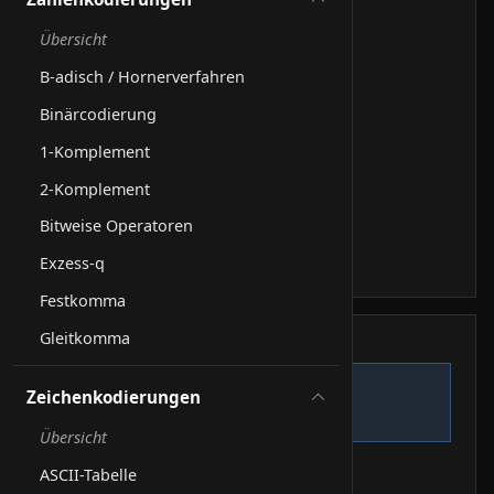
Übersicht
B-adisch / Hornerverfahren
Binärcodierung
1-Komplement
2-Komplement
Bitweise Operatoren
Exzess-q
Festkomma
Gleitkomma
Schritt-Log
Start.
1
Zeichenkodierungen
Zeile 1
Übersicht
ASCII-Tabelle