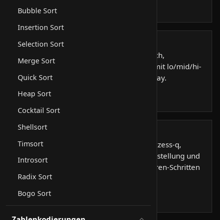
Öffnen
Bubble Sort
Insertion Sort
Suchalgorithmen
Selection Sort
Lineare Suche, binäre Suche, Jump Search,
Merge Sort
Interpolationssuche und ternäre Suche mit lo/mid/hi-
Quick Sort
Zeigern auf einem sortierten Balken-Array.
Öffnen
Heap Sort
Cocktail Sort
Shellsort
Zahlenkodierungen
Timsort
Binär, 1-Komplement, 2-Komplement, Exzess-q,
Festkomma, Gleitkomma, B-adische Darstellung und
Introsort
Bitops mit feingranularen Hornerverfahren-Schritten
Radix Sort
und Bit-Visualisierung.
Bogo Sort
Öffnen
Zahlenkodierungen