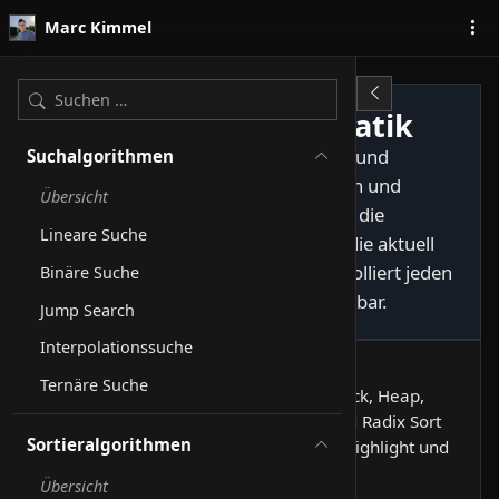
Zum Inhalt springen
Marc Kimmel
Konzepte der Informatik
Interaktive Darstellungen zu Sortier- und
Suchalgorithmen
Suchalgorithmen, Zahlencodierungen und
Übersicht
Zeichenkodierungen. Jede Seite zeigt die
Lineare Suche
Datenstruktur, hebt im Pseudocode die aktuell
ausgeführte Zeile hervor und protokolliert jeden
Binäre Suche
Schritt im Log. Auswahl über die Sidebar.
Jump Search
Interpolationssuche
Sortieralgorithmen
Ternäre Suche
Bubble, Insertion, Selection, Merge, Quick, Heap,
Cocktail, Shellsort, Timsort, Introsort und Radix Sort
Sortieralgorithmen
als Balken-Animation mit Pseudocode-Highlight und
Schritt-Log.
Übersicht